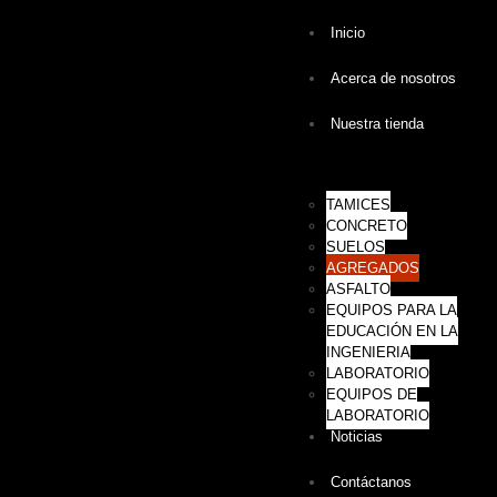
Inicio
Acerca de nosotros
Nuestra tienda
TAMICES
CONCRETO
SUELOS
AGREGADOS
ASFALTO
EQUIPOS PARA LA
EDUCACIÓN EN LA
INGENIERIA
LABORATORIO
EQUIPOS DE
LABORATORIO
Noticias
Contáctanos