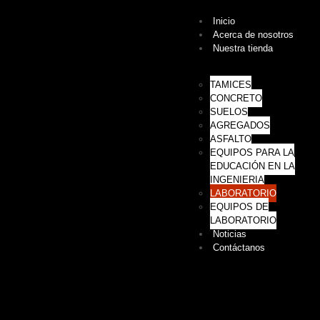
Inicio
Acerca de nosotros
Nuestra tienda
TAMICES
CONCRETO
SUELOS
AGREGADOS
ASFALTO
EQUIPOS PARA LA
EDUCACIÓN EN LA
INGENIERIA
LABORATORIO
EQUIPOS DE
LABORATORIO
Noticias
Contáctanos