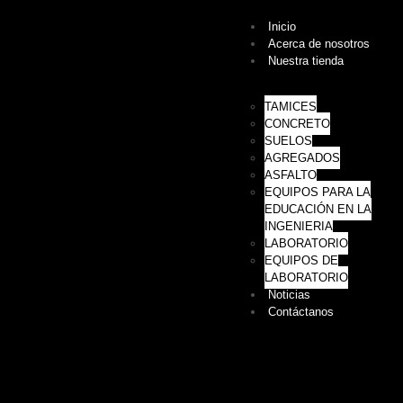
Inicio
Acerca de nosotros
Nuestra tienda
TAMICES
CONCRETO
SUELOS
AGREGADOS
ASFALTO
EQUIPOS PARA LA
EDUCACIÓN EN LA
INGENIERIA
LABORATORIO
EQUIPOS DE
LABORATORIO
Noticias
Contáctanos