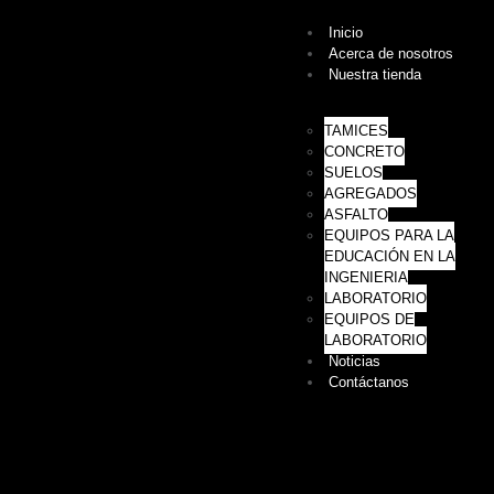
Inicio
Acerca de nosotros
Nuestra tienda
TAMICES
CONCRETO
SUELOS
AGREGADOS
ASFALTO
EQUIPOS PARA LA
EDUCACIÓN EN LA
INGENIERIA
LABORATORIO
EQUIPOS DE
LABORATORIO
Noticias
Contáctanos