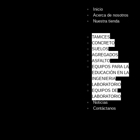
Inicio
Acerca de nosotros
Nuestra tienda
TAMICES
CONCRETO
SUELOS
AGREGADOS
ASFALTO
EQUIPOS PARA LA
EDUCACIÓN EN LA
INGENIERIA
LABORATORIO
EQUIPOS DE
LABORATORIO
Noticias
Contáctanos