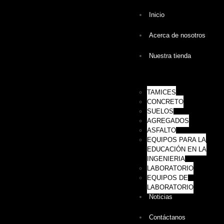
Inicio
Acerca de nosotros
Nuestra tienda
TAMICES
CONCRETO
SUELOS
AGREGADOS
ASFALTO
EQUIPOS PARA LA
EDUCACIÓN EN LA
INGENIERIA
LABORATORIO
EQUIPOS DE
LABORATORIO
Noticias
Contáctanos