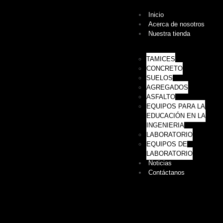
Inicio
Acerca de nosotros
Nuestra tienda
TAMICES
CONCRETO
SUELOS
AGREGADOS
ASFALTO
EQUIPOS PARA LA
EDUCACIÓN EN LA
INGENIERIA
LABORATORIO
EQUIPOS DE
LABORATORIO
Noticias
Contáctanos