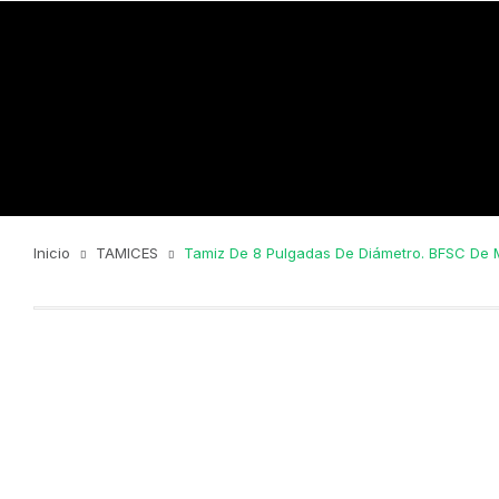
Inicio
TAMICES
Tamiz De 8 Pulgadas De Diámetro. BFSC De M