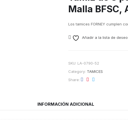
Malla BFSC, 
Los tamices FORNEY cumplen con
Añadir a la lista de deseo
SKU:
LA-0790-52
Category:
TAMICES
Share
INFORMACIÓN ADICIONAL