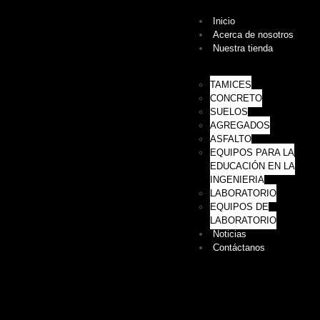
Inicio
Acerca de nosotros
Nuestra tienda
TAMICES
CONCRETO
SUELOS
AGREGADOS
ASFALTO
EQUIPOS PARA LA
EDUCACIÓN EN LA
INGENIERIA
LABORATORIO
EQUIPOS DE
LABORATORIO
Noticias
Contáctanos