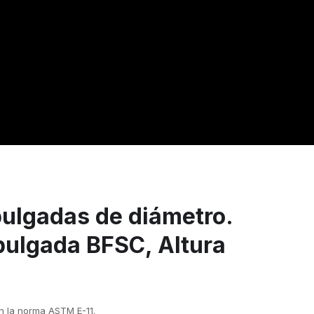
pulgadas de diámetro.
 pulgada BFSC, Altura
 la norma ASTM E-11.