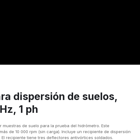
ra dispersión de suelos,
Hz, 1 ph
r muestras de suelo para la prueba del hidrómetro. Este
más de 10 000 rpm (sin carga). Incluye un recipiente de dispersión
El recipiente tiene tres deflectores antivórtices soldados.