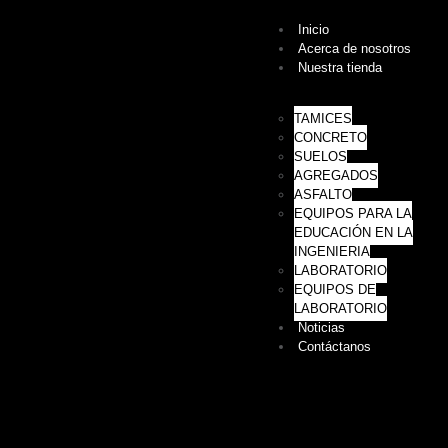
Inicio
Acerca de nosotros
Nuestra tienda
TAMICES
CONCRETO
SUELOS
AGREGADOS
ASFALTO
EQUIPOS PARA LA
EDUCACIÓN EN LA
INGENIERIA
LABORATORIO
EQUIPOS DE
LABORATORIO
Noticias
Contáctanos