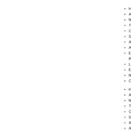
I
A
N
T
E
I
E
N
C
I
A
N
T