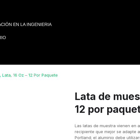
CIÓN EN LA INGENIERIA
RIO
 Lata, 16 Oz – 12 Por Paquete
Lata de muest
12 por paque
Las latas de muestra vienen en al
recipiente que mejor se adapte a
Portland; el aluminio debe utiliz