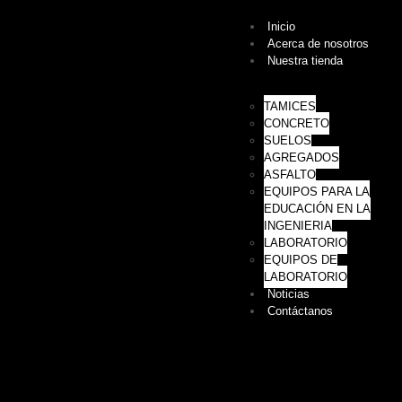
Inicio
Acerca de nosotros
Nuestra tienda
TAMICES
CONCRETO
SUELOS
AGREGADOS
ASFALTO
EQUIPOS PARA LA
EDUCACIÓN EN LA
INGENIERIA
LABORATORIO
EQUIPOS DE
LABORATORIO
Noticias
Contáctanos