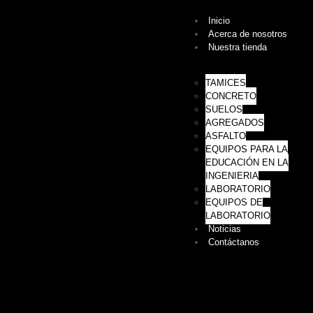
Inicio
Acerca de nosotros
Nuestra tienda
TAMICES
CONCRETO
SUELOS
AGREGADOS
ASFALTO
EQUIPOS PARA LA
EDUCACIÓN EN LA
INGENIERIA
LABORATORIO
EQUIPOS DE
LABORATORIO
Noticias
Contáctanos