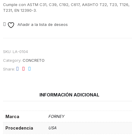
Cumple con ASTM C31, C39, C192, C617, AASHTO T22, T23, T126,
T231, EN 12390-3.
Añadir a la lista de deseos
SKU:
LA-0104
Category:
CONCRETO
Share
INFORMACIÓN ADICIONAL
Marca
FORNEY
Procedencia
USA