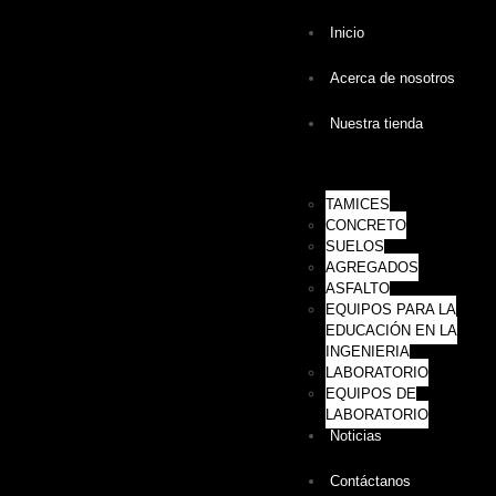
Inicio
Acerca de nosotros
Nuestra tienda
TAMICES
CONCRETO
SUELOS
AGREGADOS
ASFALTO
EQUIPOS PARA LA
EDUCACIÓN EN LA
INGENIERIA
LABORATORIO
EQUIPOS DE
LABORATORIO
Noticias
Contáctanos