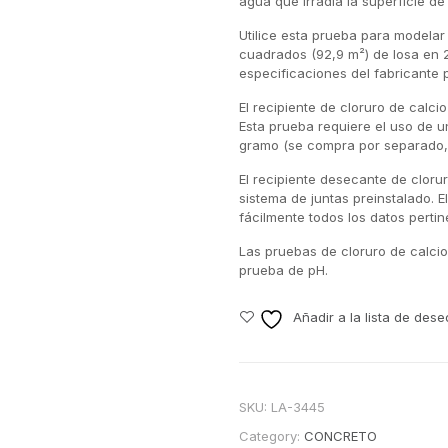
agua que irradia la superficie de
Utilice esta prueba para modelar
cuadrados (92,9 m²) de losa en 
especificaciones del fabricante p
El recipiente de cloruro de calci
Esta prueba requiere el uso de 
gramo (se compra por separado,
El recipiente desecante de cloru
sistema de juntas preinstalado. E
fácilmente todos los datos perti
Las pruebas de cloruro de calcio
prueba de pH.
Añadir a la lista de dese
SKU:
LA-3445
Category:
CONCRETO