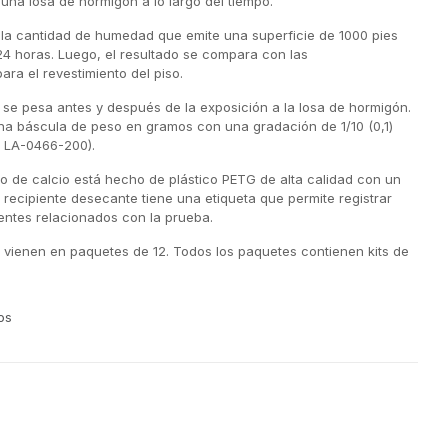
 una losa de hormigón a lo largo del tiempo.
 la cantidad de humedad que emite una superficie de 1000 pies
24 horas. Luego, el resultado se compara con las
ara el revestimiento del piso.
o se pesa antes y después de la exposición a la losa de hormigón.
una báscula de peso en gramos con una gradación de 1/10 (0,1)
 LA-0466-200).
ro de calcio está hecho de plástico PETG de alta calidad con un
l recipiente desecante tiene una etiqueta que permite registrar
nentes relacionados con la prueba.
 vienen en paquetes de 12. Todos los paquetes contienen kits de
os