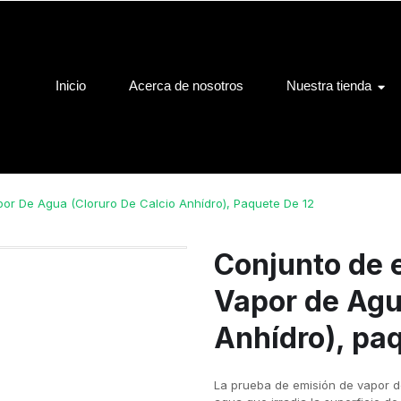
Inicio
Acerca de nosotros
Nuestra tienda
or De Agua (Cloruro De Calcio Anhídro), Paquete De 12
Conjunto de 
Vapor de Agu
Anhídro), pa
La prueba de emisión de vapor de