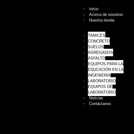
Inicio
Acerca de nosotros
Nuestra tienda
TAMICES
CONCRETO
SUELOS
AGREGADOS
ASFALTO
EQUIPOS PARA LA
EDUCACIÓN EN LA
INGENIERIA
LABORATORIO
EQUIPOS DE
LABORATORIO
Noticias
Contáctanos