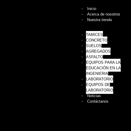
Inicio
Acerca de nosotros
Nuestra tienda
TAMICES
CONCRETO
SUELOS
AGREGADOS
ASFALTO
EQUIPOS PARA LA
EDUCACIÓN EN LA
INGENIERIA
LABORATORIO
EQUIPOS DE
LABORATORIO
Noticias
Contáctanos